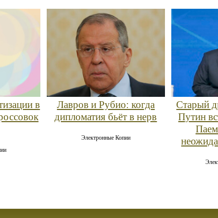
Лавров и Рубио: когда
Старый д
тизации в
дипломатия бьёт в нерв
Путин вс
россовок
Паем
Электронные Копии
неожида
пии
Элек