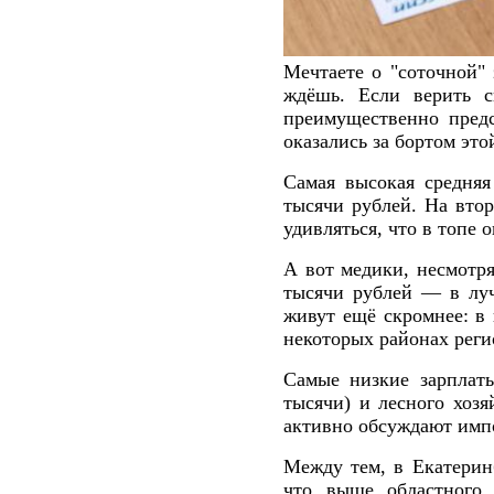
Мечтаете о "соточной" 
ждёшь. Если верить с
преимущественно предс
оказались за бортом эт
Самая высокая средняя
тысячи рублей. На вто
удивляться, что в топе
А вот медики, несмотр
тысячи рублей — в луч
живут ещё скромнее: в 
некоторых районах регио
Самые низкие зарплаты
тысячи) и лесного хозя
активно обсуждают имп
Между тем, в Екатеринб
что выше областного 