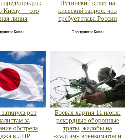
 предупредил:
Путинский ответ на
о Киеву — это
киевский запрос: что
сная линия
требует глава России
тронные Копии
Электронные Копии
 заткнула рот
Боевая хартия 11 июня:
алистам за
рекордные оборонные
ние обстрела
траты, жалобы на
еджа в ЛНР
«садизм» военкоматов и