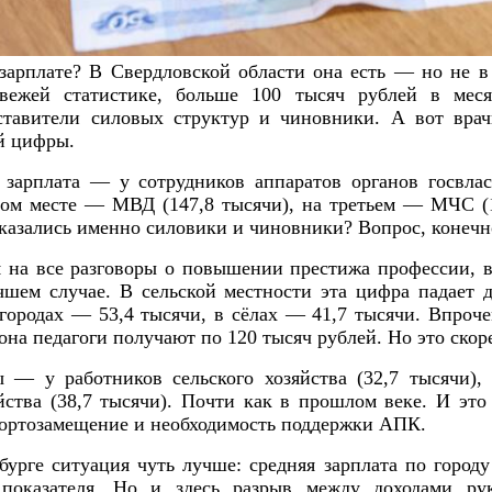
зарплате? В Свердловской области она есть — но не в
вежей статистике, больше 100 тысяч рублей в мес
тавители силовых структур и чиновники. А вот врач
ой цифры.
 зарплата — у сотрудников аппаратов органов госвлас
ром месте — МВД (147,8 тысячи), на третьем — МЧС (1
 оказались именно силовики и чиновники? Вопрос, конечн
я на все разговоры о повышении престижа профессии, в
шем случае. В сельской местности эта цифра падает д
городах — 53,4 тысячи, в сёлах — 41,7 тысячи. Впроче
на педагоги получают по 120 тысяч рублей. Но это скоре
 — у работников сельского хозяйства (32,7 тысячи), 
йства (38,7 тысячи). Почти как в прошлом веке. И это
ортозамещение и необходимость поддержки АПК.
урге ситуация чуть лучше: средняя зарплата по город
показателя. Но и здесь разрыв между доходами ру