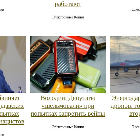
работают
пии
Элек
Электронные Копии
бвиняет
Володин: Депутаты
Энергодар
лдавских
«шельмовали» при
дронов: г
опытках
попытках запретить вейпы
вто
нацистов
Электронные Копии
Элек
пии