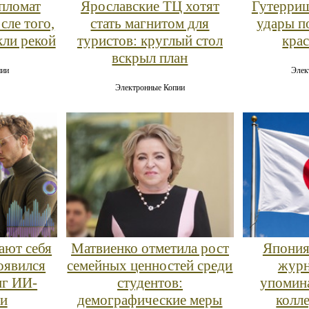
пломат
Ярославские ТЦ хотят
Гутерриш
сле того,
стать магнитом для
удары п
кли рекой
туристов: круглый стол
кра
вскрыл план
пии
Элек
Электронные Копии
ают себя
Матвиенко отметила рост
Япония
оявился
семейных ценностей среди
журн
нг ИИ-
студентов:
упомина
и
демографические меры
колл