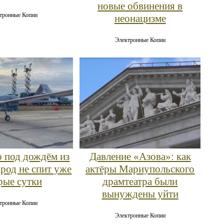
новые обвинения в
тронные Копии
неонацизме
Электронные Копии
 под дождём из
Давление «Азова»: как
ород не спит уже
актёры Мариупольского
рые сутки
драмтеатра были
вынуждены уйти
тронные Копии
Электронные Копии