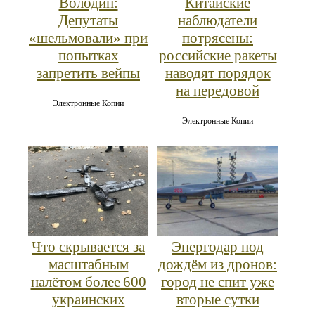
Володин:
Китайские
Депутаты
наблюдатели
«шельмовали» при
потрясены:
попытках
российские ракеты
запретить вейпы
наводят порядок
на передовой
Электронные Копии
Электронные Копии
Что скрывается за
Энергодар под
масштабным
дождём из дронов:
налётом более 600
город не спит уже
украинских
вторые сутки