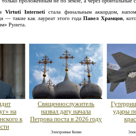
только проложенным не по земле, а через орбитальные 
ия
Virtuti Interneti
стала финальным аккордом, напом
и — такие как лауреат этого года
Павел Храмцов
, кот
м» Рунета.
идит
Священнослужитель
Гутерриш
уг» на
назвал дату начала
удары п
нского к
Петрова поста в 2026 году
кра
сти
Электронные Копии
Элек