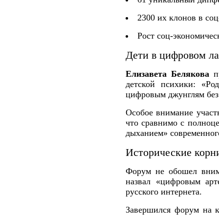
2300 их клонов в соц
Рост соц-экономичес
Дети в цифровом л
Елизавета Белякова
пр
детской психики: «Ро
цифровым джунглям без
Особое внимание участ
что сравнимо с полноц
дыханием» современного
Исторические корн
Форум не обошел вним
назвал «цифровым арт
русского интернета.
Завершился форум на к