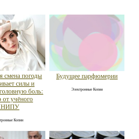
ая смена погоды
Будущее парфюмерии
вает силы и
Электронные Копии
головную боль:
р от учёного
ПНИПУ
тронные Копии