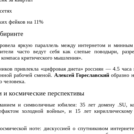
сетях
ких фейков на 11%
абиринте
овела яркую параллель между интернетом и минным
дители часто ведут себя как слепые поводыри, разр
 компаса критического мышления».
ников привлекла «цифровая диета» россиян — 4.5 часа 
енной рабочей сменой.
Алексей Гореславский
образно н
 человека.
и и космические перспективы
анием и символичные юбилеи: 35 лет домену .SU, 
ефактом холодной войны», и 15 лет кириллическом
осмической ноте: дискуссией о спутниковом интернете