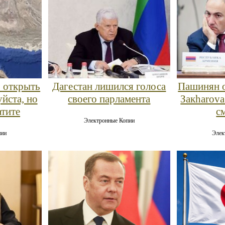
: открыть
Дагестан лишился голоса
Пашинян о
йста, но
своего парламента
Закharova
атите
с
Электронные Копии
пии
Элек