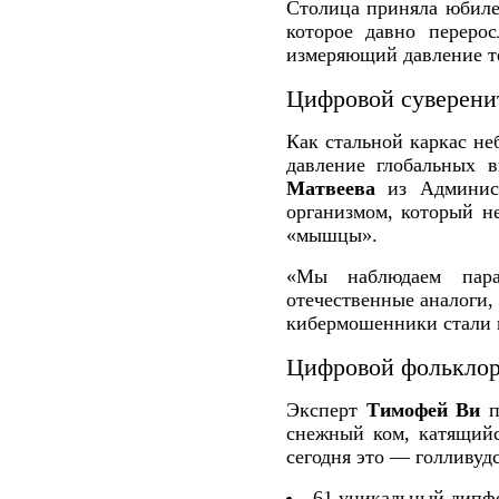
Столица приняла юбиле
которое давно переро
измеряющий давление те
Цифровой суверени
Как стальной каркас не
давление глобальных 
Матвеева
из Админист
организмом, который н
«мышцы».
«Мы наблюдаем парад
отечественные аналоги
кибермошенники стали и
Цифровой фольклор
Эксперт
Тимофей Ви
п
снежный ком, катящийс
сегодня это — голливуд
61 уникальный дипфе