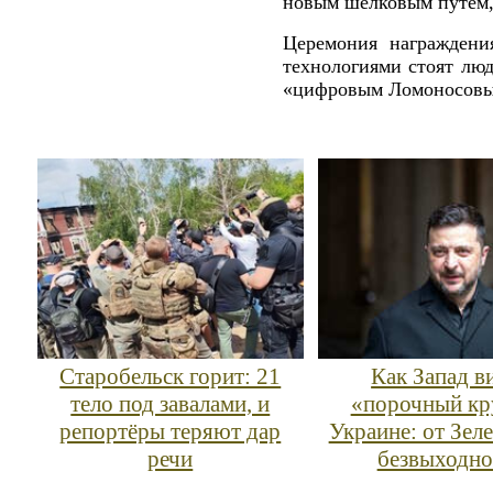
новым шелковым путем, 
Церемония награжден
технологиями стоят люд
«цифровым Ломоносовы
Старобельск горит: 21
Как Запад в
тело под завалами, и
«порочный кр
репортёры теряют дар
Украине: от Зеле
речи
безвыходно