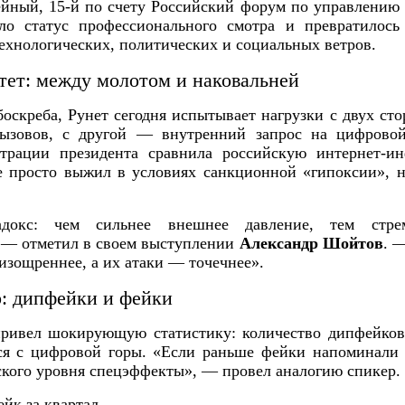
йный, 15-й по счету Российский форум по управлению
сло статус профессионального смотра и превратилось
хнологических, политических и социальных ветров.
тет: между молотом и наковальней
боскреба, Рунет сегодня испытывает нагрузки с двух ст
вызовов, с другой — внутренний запрос на цифрово
рации президента сравнила российскую интернет-и
е просто выжил в условиях санкционной «гипоксии», 
окс: чем сильнее внешнее давление, тем стрем
, — отметил в своем выступлении
Александр Шойтов
. 
зощреннее, а их атаки — точечнее».
: дипфейки и фейки
ривел шокирующую статистику: количество дипфейков 
я с цифровой горы. «Если раньше фейки напоминали 
ского уровня спецэффекты», — провел аналогию спикер.
йк за квартал