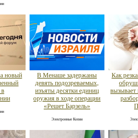
пии
на новый
В Менаше задержаны
Как резк
твенный
девять подозреваемых,
обруши
 в
изъяты десятки единиц
вызывает 
ении
оружия в ходе операции
разбо
«Решет Барзель»
пии
Электронные Копии
Элек