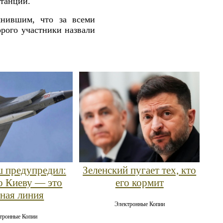
станции.
нившим, что за всеми
орого участники назвали
 предупредил:
Зеленский пугает тех, кто
о Киеву — это
его кормит
сная линия
Электронные Копии
тронные Копии