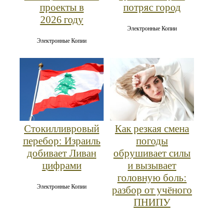
проекты в
потряс город
2026 году
Электронные Копии
Электронные Копии
Стокилливровый
Как резкая смена
перебор: Израиль
погоды
добивает Ливан
обрушивает силы
цифрами
и вызывает
головную боль:
Электронные Копии
разбор от учёного
ПНИПУ