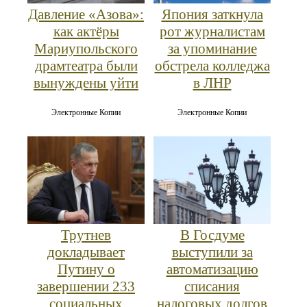
Давление «Азова»:
Япония заткнула
как актёры
рот журналистам
Мариупольского
за упоминание
драмтеатра были
обстрела колледжа
вынуждены уйти
в ЛНР
Электронные Копии
Электронные Копии
Трутнев
В Госдуме
докладывает
выступили за
Путину о
автоматизацию
завершении 233
списания
социальных
налоговых долгов