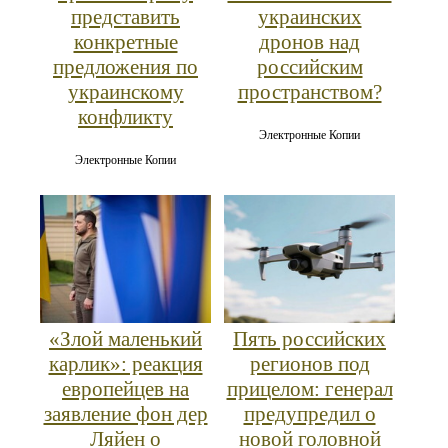
представить
украинских
конкретные
дронов над
предложения по
российским
украинскому
пространством?
конфликту
Электронные Копии
Электронные Копии
«Злой маленький
Пять российских
карлик»: реакция
регионов под
европейцев на
прицелом: генерал
заявление фон дер
предупредил о
Ляйен о
новой головной