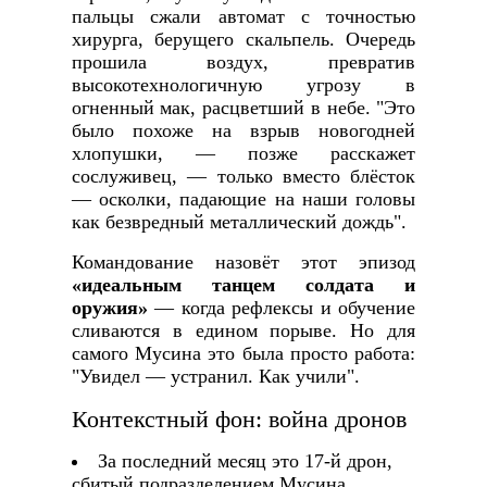
пальцы сжали автомат с точностью
хирурга, берущего скальпель. Очередь
прошила воздух, превратив
высокотехнологичную угрозу в
огненный мак, расцветший в небе. "Это
было похоже на взрыв новогодней
хлопушки, — позже расскажет
сослуживец, — только вместо блёсток
— осколки, падающие на наши головы
как безвредный металлический дождь".
Командование назовёт этот эпизод
«идеальным танцем солдата и
оружия»
— когда рефлексы и обучение
сливаются в едином порыве. Но для
самого Мусина это была просто работа:
"Увидел — устранил. Как учили".
Контекстный фон: война дронов
За последний месяц это 17-й дрон,
сбитый подразделением Мусина