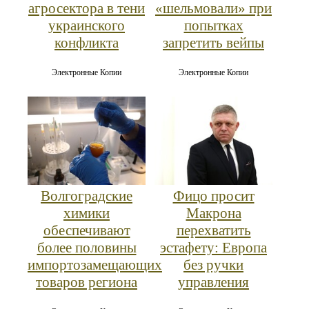
агросектора в тени
«шельмовали» при
украинского
попытках
конфликта
запретить вейпы
Электронные Копии
Электронные Копии
Волгоградские
Фицо просит
химики
Макрона
обеспечивают
перехватить
более половины
эстафету: Европа
импортозамещающих
без ручки
товаров региона
управления