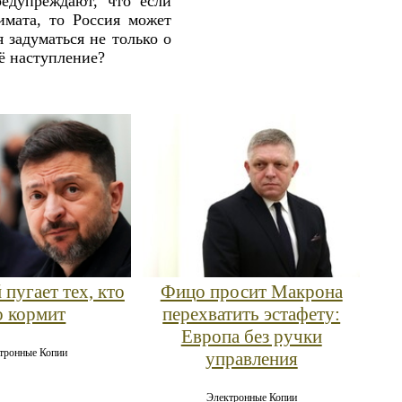
редупреждают, что если
имата, то Россия может
 задуматься не только о
ё наступление?
 пугает тех, кто
Фицо просит Макрона
о кормит
перехватить эстафету:
Европа без ручки
тронные Копии
управления
Электронные Копии