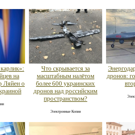
 карлик»:
Что скрывается за
Энергодар
йцев на
масштабным налётом
дронов: г
р Ляйен о
более 600 украинских
вто
Украиной
дронов над российским
Элек
пространством?
пии
Электронные Копии