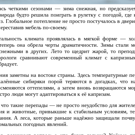
лась четкими сезонами — зима снежная, но предсказуем
ирода будто решила поиграть в рулетку с погодой, где
. Глобальное потепление не просто постучалось в двер
ереставив мебель по-своему.
тальность климата проявлялась в мягкой форме — хо
еперь она обрела черты драматичности. Зимы стали 
снежными в других. Лето то щедрит жарой, то препо
орологи сравнивают современный климат с капризным
брадует.
ия заметны на востоке страны. Здесь температурные п
калённые сибиряки порой теряются в догадках, что н
сменяются оттепелями, а затем вновь возвращаются м
стро люди могут адаптироваться к её капризам.
что такие перепады — не просто неудобство для жителей
ния и животные, привыкшие к стабильным условиям, т
ания. А леса, которые раньше надёжно защищали почву 
омальных погодных явлений.