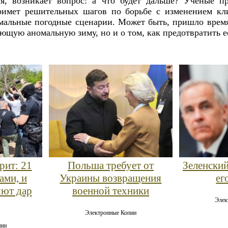
я, возникает вопрос: а что будет дальше? Учёные п
римет решительных шагов по борьбе с изменением кл
мальные погодные сценарии. Может быть, пришло время
ующую аномальную зиму, но и о том, как предотвратить е
рит: 21
Польша требует от
Зеленский
ами, и
Украины возвращения
ег
яют дар
военной техники
Элек
Электронные Копии
пии