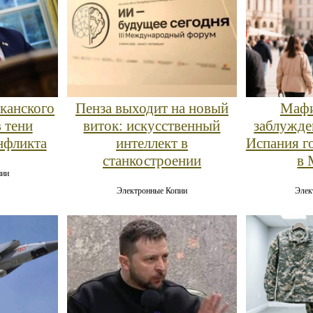
канского
Пенза выходит на новый
Мафи
 тени
виток: искусственный
заблужде
нфликта
интеллект в
Испания г
станкостроении
в 
пии
Электронные Копии
Элек