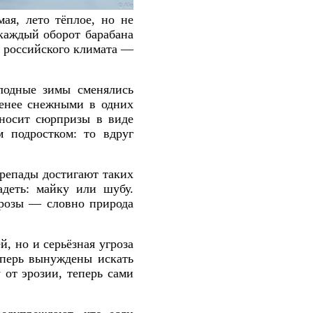
ая, лето тёплое, но не
 каждый оборот барабана
и российского климата —
лодные зимы сменялись
менее снежными в одних
дносит сюрпризы в виде
 подростком: то вдруг
ерепады достигают таких
адеть: майку или шубу.
орозы — словно природа
, но и серьёзная угроза
еперь вынуждены искать
от эрозии, теперь сами