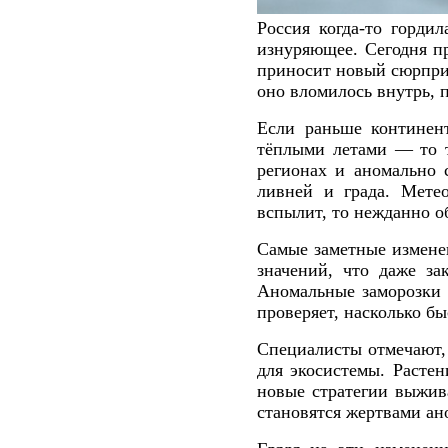
Россия когда-то горди
изнуряющее. Сегодня пр
приносит новый сюрприз
оно вломилось внутрь, п
Если раньше континен
тёплыми летами — то т
регионах и аномально 
ливней и града. Мете
вспылит, то нежданно о
Самые заметные изменен
значений, что даже за
Аномальные заморозки 
проверяет, насколько бы
Специалисты отмечают, 
для экосистемы. Расте
новые стратегии выжив
становятся жертвами ан