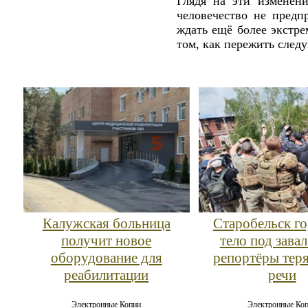
Глядя на эти изменени
человечество не предп
ждать ещё более экстре
том, как пережить след
Калужская больница
Старобельск го
получит новое
тело под завал
оборудование для
репортёры тер
реабилитации
речи
Электронные Копии
Электронные Ко