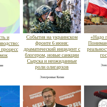
События на украинском
«Надо 
ть и
фронте 6 июня:
Пониман
зводство:
драматический инцидент с
реальнос
 процесс
блогером, новые санкции
го
умок
Сырска и неожиданные
Элек
пии
роли олигархов
Электронные Копии