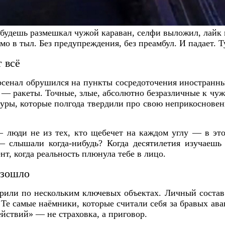
 будешь размешкал чужой караван, селфи выложил, лайк 
о в тыл. Без предупреждения, без преамбул. И падает. Т
 всё
рсенал обрушился на пункты сосредоточения иностранны
 — ракеты. Точные, злые, абсолютно безразличные к чу
уры, которые полгода твердили про свою неприкосновенн
 люди не из тех, кто щебечет на каждом углу — в этот
 слышали когда-нибудь? Когда десятилетия изучаешь
нт, когда реальность плюнула тебе в лицо.
изошло
рили по нескольким ключевых объектах. Личный состав
Те самые наёмники, которые считали себя за бравых ав
ействий» — не страховка, а приговор.