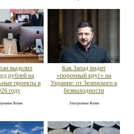
стан выделил
Как Запад видит
лрд рублей на
«порочный круг» на
ьные проекты в
Украине: от Зеленского к
026 году
безвыходности
тронные Копии
Электронные Копии