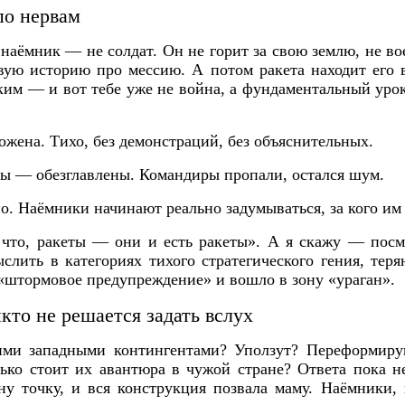
по нервам
наёмник — не солдат. Он не горит за свою землю, не во
вую историю про мессию. А потом ракета находит его 
м — и вот тебе уже не война, а фундаментальный урок
жена. Тихо, без демонстраций, без объяснительных.
ы — обезглавлены. Командиры пропали, остался шум.
о. Наёмники начинают реально задумываться, за кого им 
и что, ракеты — они и есть ракеты». А я скажу — посм
слить в категориях тихого стратегического гения, те
«штормовое предупреждение» и вошло в зону «ураган».
кто не решается задать вслух
тими западными контингентами? Уползут? Переформиру
лько стоит их авантюра в чужой стране? Ответа пока 
дну точку, и вся конструкция позвала маму. Наёмники,