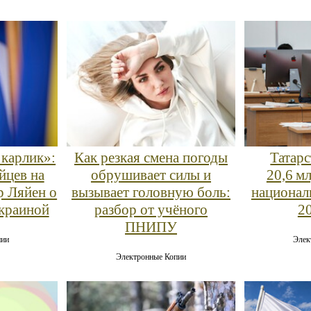
 карлик»:
Как резкая смена погоды
Татар
йцев на
обрушивает силы и
20,6 м
р Ляйен о
вызывает головную боль:
национал
Украиной
разбор от учёного
2
ПНИПУ
пии
Элек
Электронные Копии