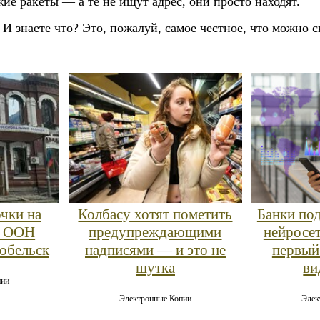
ие ракеты — а те не ищут адрес, они просто находят.
И знаете что? Это, пожалуй, самое честное, что можно с
чки на
Колбасу хотят пометить
Банки по
у ООН
предупреждающими
нейросе
обельск
надписями — и это не
первый
шутка
ви
пии
Электронные Копии
Элек