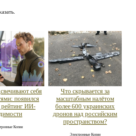
казать.
дсвечивают себя
Что скрывается за
тями: появился
масштабным налётом
 рейтинг ИИ-
более 600 украинских
димости
дронов над российским
пространством?
тронные Копии
Электронные Копии