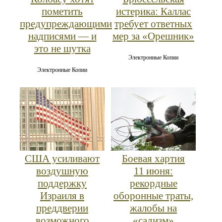
пометить
истерика: Каллас
предупреждающими
требует ответных
надписями — и
мер за «Орешник»
это не шутка
Электронные Копии
Электронные Копии
США усиливают
Боевая хартия
воздушную
11 июня:
поддержку
рекордные
Израиля в
оборонные траты,
преддверии
жалобы на
возможного
«садизм»