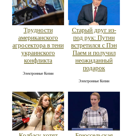
Трудности
Старый друг из-
американского
под рук: Путин
агросектора в тени
встретился с Пэн
украинского
Паем и получил
конфликта
неожиданный
подарок
Электронные Копии
Электронные Копии
Колбасу хотят
Брюссельская