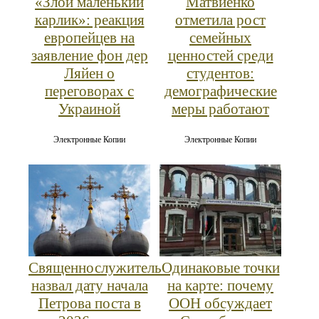
«Злой маленький
Матвиенко
карлик»: реакция
отметила рост
европейцев на
семейных
заявление фон дер
ценностей среди
Ляйен о
студентов:
переговорах с
демографические
Украиной
меры работают
Электронные Копии
Электронные Копии
Священнослужитель
Одинаковые точки
назвал дату начала
на карте: почему
Петрова поста в
ООН обсуждает