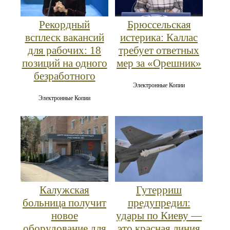
Рекордный
Брюссельская
всплеск вакансий
истерика: Каллас
для рабочих: 18
требует ответных
позиций на одного
мер за «Орешник»
безработного
Электронные Копии
Электронные Копии
Калужская
Гутерриш
больница получит
предупредил:
новое
удары по Киеву —
оборудование для
это красная линия