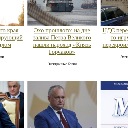
го края
Эхо прошлого: на дне
НДС пере
кирующий
залива Петра Великого
то игр
длом
нашли пароход «Князь
перекрои
Горчаков»
пии
Элек
Электронные Копии