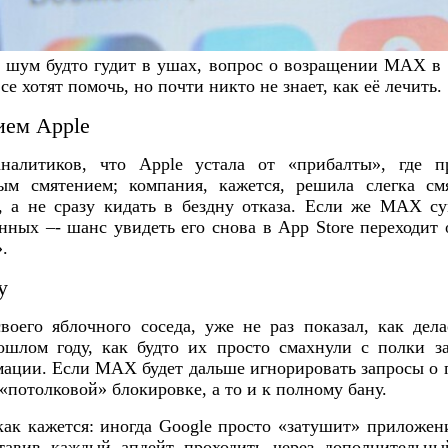
й шум будто гудит в ушах, вопрос о возращении MAX в
се хотят помочь, но почти никто не знает, как её лечить.
ием Apple
налитиков, что Apple устала от «прибалты», где п
м смятением; компания, кажется, решила слегка см
, а не сразу кидать в бездну отказа. Если же MAX су
нных –‑ шанс увидеть его снова в App Store переходит 
.
y
воего яблочного соседа, уже не раз показал, как дел
ошлом году, как будто их просто смахнули с полки 
мации. Если MAX будет дальше игнорировать запросы о 
 «потолковой» блокировке, а то и к полному бану.
как кажется: иногда Google просто «затушит» приложени
тавив каждый апдейт проходить через дополнительны