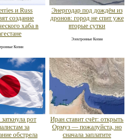
rries и Russ
Энергодар под дождём из
вят создание
дронов: город не спит уже
ческого хаба в
вторые сутки
агестане
Электронные Копии
тронные Копии
 заткнула рот
Иран ставит счёт: открыть
алистам за
Ормуз — пожалуйста, но
ние обстрела
сначала заплатите