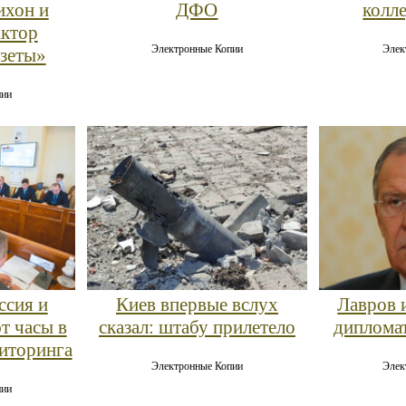
ихон и
ДФО
колл
актор
Электронные Копии
Элек
зеты»
пии
ссия и
Киев впервые вслух
Лавров 
т часы в
сказал: штабу прилетело
дипломат
иторинга
Электронные Копии
Элек
пии