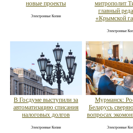
новые проекты
митрополит Т
главный ред
Электронные Копии
«Крымской га
Электронные Ко
В Госдуме выступили за
Мурманск: Ро
автоматизацию списания
Беларусь сверяю
налоговых долгов
вопросах экомон
Электронные Копии
Электронные Ко