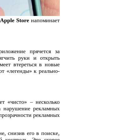
Apple Store
напоминает
риложение прячется за
ягчить руки и открыть
меет втереться в новые
от «легенды» к реально-
ает «чисто» – несколько
за нарушение рекламных
прозрачности рекламных
е, снизив его в поиске,
й контроль. Это скорее