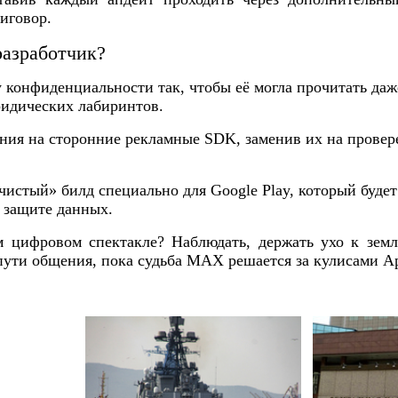
иговор.
разработчик?
 конфиденциальности так, чтобы её могла прочитать даж
ридических лабиринтов.
ния на сторонние рекламные SDK, заменив их на прове
чистый» билд специально для Google Play, который будет
 защите данных.
м цифровом спектакле? Наблюдать, держать ухо к земле
пути общения, пока судьба MAX решается за кулисами App