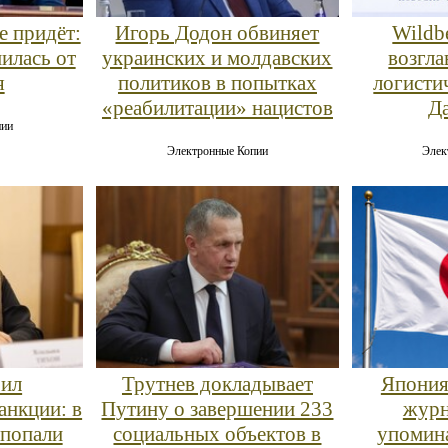
е придёт:
Игорь Додон обвиняет
Wildbe
илась от
украинских и молдавских
возгла
я
политиков в попытках
логисти
«реабилитации» нацистов
Д
пии
Электронные Копии
Элек
рил
Трутнев докладывает
Япония
анкции: в
Путину о завершении 233
журн
 попали
социальных объектов в
упомина