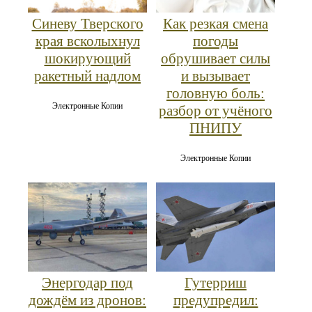
Синеву Тверского
Как резкая смена
края всколыхнул
погоды
шокирующий
обрушивает силы
ракетный надлом
и вызывает
головную боль:
Электронные Копии
разбор от учёного
ПНИПУ
Электронные Копии
Энергодар под
Гутерриш
дождём из дронов:
предупредил: