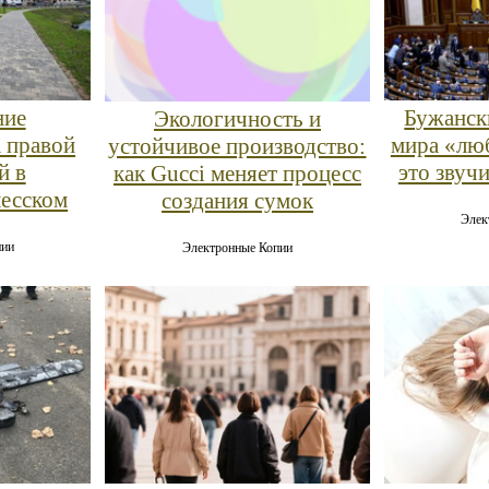
ние
Бужанск
Экологичность и
а правой
мира «лю
устойчивое производство:
й в
это звуч
как Gucci меняет процесс
лесском
создания сумок
Элек
пии
Электронные Копии