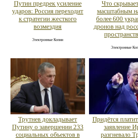
Путин предрек усиление
Что скрывает
ударов: Россия переходит
масштабным н
к стратегии жесткого
более 600 укр
возмездия
дронов над рос
пространст
Электронные Копии
Электронные Ко
Трутнев докладывает
Придётся платит
Путину о завершении 233
заявление И
социальных объектов в
разгневало Т