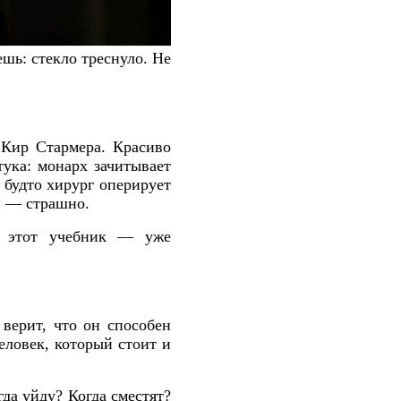
шь: стекло треснуло. Не
 Кир Стармера. Красиво
тука: монарх зачитывает
 будто хирург оперирует
и — страшно.
от этот учебник — уже
 верит, что он способен
еловек, который стоит и
да уйду? Когда сместят?