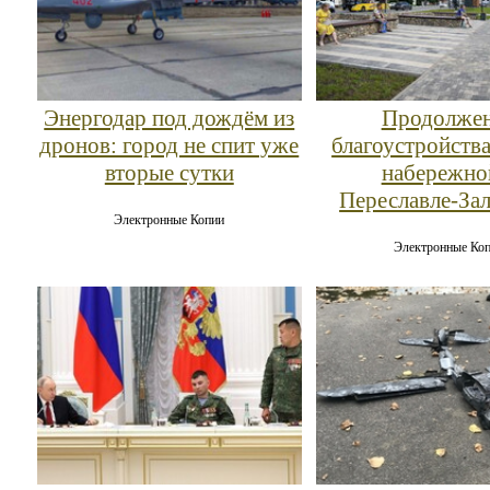
Энергодар под дождём из
Продолже
дронов: город не спит уже
благоустройств
вторые сутки
набережно
Переславле‑За
Электронные Копии
Электронные Ко