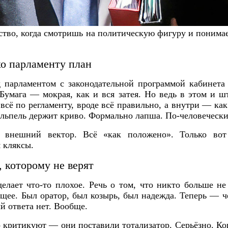
ство, когда смотришь на политическую фигуру и понимае
хо парламенту план
ед парламентом с законодательной программой кабинета
 Бумага — мокрая, как и вся затея. Но ведь в этом и ш
всё по регламенту, вроде всё правильно, а внутри — как
скальпель держит криво. Формально лапша. По-человеческ
, внешний вектор. Всё «как положено». Только в
 кляксы.
 которому не верят
делает что-то плохое. Речь о том, что никто больше не
оящее. Был оратор, был козырь, был надежда. Теперь — ч
й ответа нет. Вообще.
 критикуют — они поставили тотализатор. Серьёзно. Ког