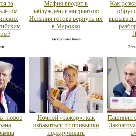
ся за
Мафия вводит в
Как резк
алётом
заблуждение мигрантов:
обруши
аинских
Испания готова вернуть их
вызывает 
сийским
в Марокко
разбо
вом?
Электронные Копии
пии
Элек
ь: новое
Ночной «зажор»: как
Пашинян о
рана
избавиться от привычки
Закharova
рампа
подкручивать
с