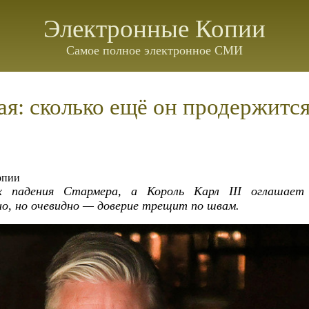
Электронные Копии
Самое полное электронное СМИ
ая: сколько ещё он продержится
опии
х падения Стармера, а Король Карл III оглашает 
о, но очевидно — доверие трещит по швам.