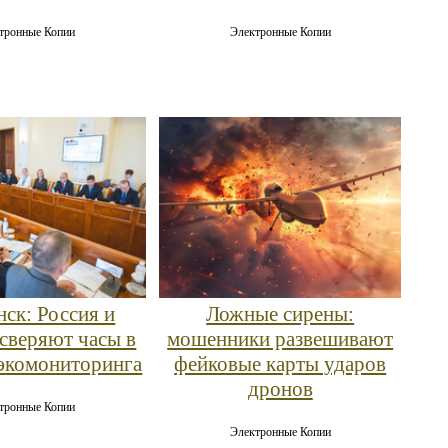
тронные Копии
Электронные Копии
ск: Россия и
Ложные сирены:
 сверяют часы в
мошенники развешивают
экомониторинга
фейковые карты ударов
дронов
тронные Копии
Электронные Копии