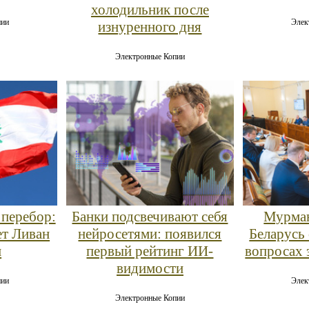
холодильник после
пии
Элек
изнуренного дня
Электронные Копии
перебор:
Банки подсвечивают себя
Мурман
ет Ливан
нейросетями: появился
Беларусь
и
первый рейтинг ИИ-
вопросах 
видимости
пии
Элек
Электронные Копии