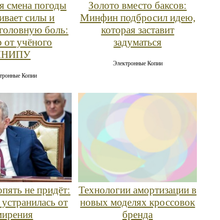
ая смена погоды
Золото вместо баксов:
вает силы и
Минфин подбросил идею,
головную боль:
которая заставит
р от учёного
задуматься
ПНИПУ
Электронные Копии
тронные Копии
пять не придёт:
Технологии амортизации в
 устранилась от
новых моделях кроссовок
мирения
бренда