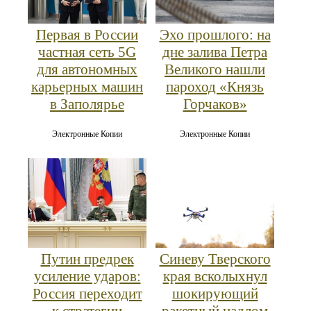
Первая в России
Эхо прошлого: на
частная сеть 5G
дне залива Петра
для автономных
Великого нашли
карьерных машин
пароход «Князь
в Заполярье
Горчаков»
Электронные Копии
Электронные Копии
Путин предрек
Синеву Тверского
усиление ударов:
края всколыхнул
Россия переходит
шокирующий
к стратегии
ракетный надлом