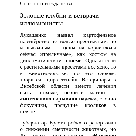
Союзного государства.
Золотые клубни и ветврачи-
иллюзионисты
Лукашенко назвал картофельное
партнёрство не только престижным, но
и выгодным — цены на корнеплоды
сейчас «приличные», как костюм на
дипломатическом приёме. Однако если
с растительными проектами всё ясно, то
в животноводстве, по его словам,
творится «цирк теней». Ветеринары в
Витебской области вместо лечения
скота, похоже, освоили магию —
«интенсивно скрывали падеж»
, словно
фокусники, прячущие кроликов в
шляпе.
Губернатор Бреста робко отрапортовал
о снижении смертности животных, но
Лукашенко предупредил:
«Разговор