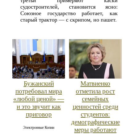
третьи примеряют каски
судостроителей, становится ясно:
Союзное государство работает, как
старый трактор — с скрипом, но пашет.
Бужанский
Матвиенко
потребовал мира
отметила рост
«любой ценой» —
семейных
и это звучит как
ценностей среди
приговор
студентов:
демографические
Электронные Копии
меры работают