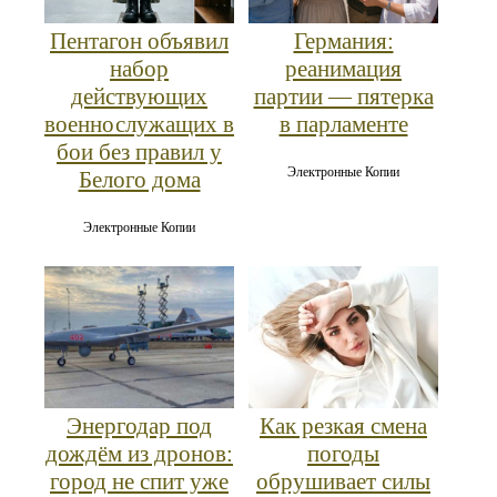
Пентагон объявил
Германия:
набор
реанимация
действующих
партии — пятерка
военнослужащих в
в парламенте
бои без правил у
Электронные Копии
Белого дома
Электронные Копии
Энергодар под
Как резкая смена
дождём из дронов:
погоды
город не спит уже
обрушивает силы