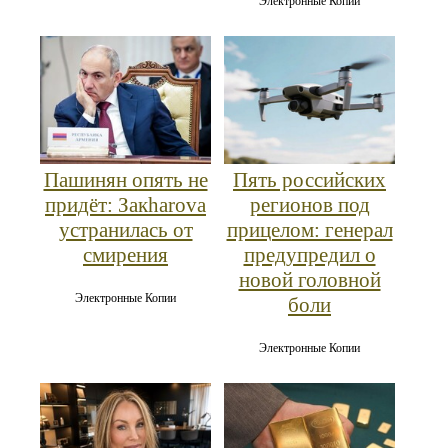
Электронные Копии
Пашинян опять не
Пять российских
придёт: Закharova
регионов под
устранилась от
прицелом: генерал
смирения
предупредил о
новой головной
Электронные Копии
боли
Электронные Копии