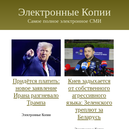
Электронные Копии
Самое полное электронное СМИ
Придётся платить:
Киев задыхается
новое заявление
от собственного
Ирана разгневало
агрессивного
Трампа
языка: Зеленского
треплют за
Электронные Копии
Беларусь