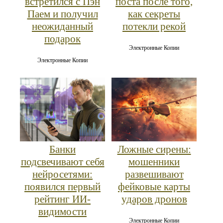
встретился с Пэн
поста после того,
Паем и получил
как секреты
неожиданный
потекли рекой
подарок
Электронные Копии
Электронные Копии
Банки
Ложные сирены:
подсвечивают себя
мошенники
нейросетями:
развешивают
появился первый
фейковые карты
рейтинг ИИ-
ударов дронов
видимости
Электронные Копии