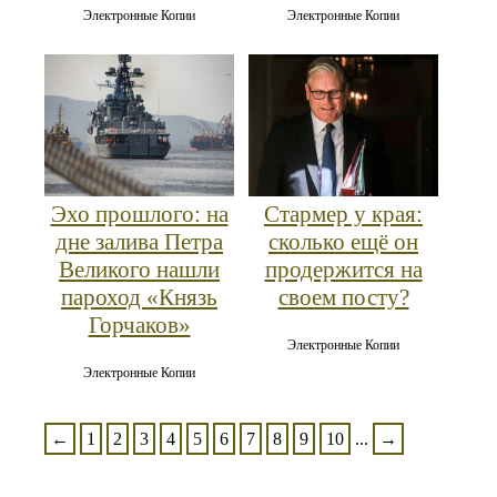
Электронные Копии
Электронные Копии
Эхо прошлого: на
Стармер у края:
дне залива Петра
сколько ещё он
Великого нашли
продержится на
пароход «Князь
своем посту?
Горчаков»
Электронные Копии
Электронные Копии
←
1
2
3
4
5
6
7
8
9
10
...
→